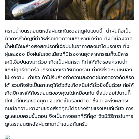
คราบน้ำบนรถยนต์หลังฝนตกในช่วงฤดูฝนแบบนี้ น้ำฝนถือเป็น
ตัวการสำคัญที่ทำให้สีรถเกิดความเสียหายได้ง่าย ทั้งนี้เนื่องจาก
น้ำฝนได้ชะล้างสิ่งสกปรกที่เจือปนในอากาศลงมาโดนรถเรา ทั้ง
ฝุ่นละออง ยิ่งฝนในเขตเมืองที่มีโรงงานอุตสาหกรรมก็จะมีสาร
เคมีเจือปนลงมาด้วย เกิดเป็นฝนกรด ที่ทำให้เกิดรอยคราบน้ำ
และมีฤทธิ์กัดกร่อนสีรถของเราให้เกิดคราบ ทำให้สีรถหม่นหมอง
ไม่เงางาม เก่าเร็ว ถ้าไม่รีบล้างทำความสะอาดฝนกรดอาจกัดสีรถ
ได้ รวมถึงยังเป็นสาเหตุให้ตัวถังเกิดสนิมได้เร็วยิ่งขึ้นด้วย ก่อให้
เกิดปัญหาให้กับรถยนต์ของคุณได้เหมือนกัน ยิ่งปล่อยไว้นานก็
ยิ่งไม่ดีกับรถของคุณ จนเกิดเป็นรอยด่าง ซึ่งมันจะส่งผลกระ
ทบต่อความเงางามของสีรถคุณได้อย่างร้ายแรงเลยทีเดียว การ
ดูแลแบบครบขั้นตอน จึงเป็นทางออกที่ดีที่สุด จึงมีวิธีการในการ
ดูแลรถยนต์หลังฝนตกมานำเสนอกันครับ