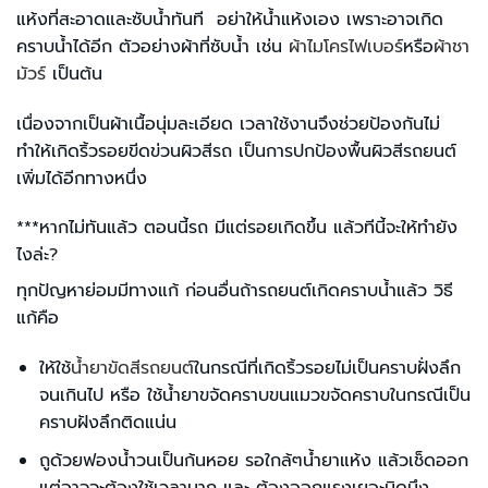
แห้งที่สะอาดและซับน้ำทันที อย่าให้น้ำแห้งเอง เพราะอาจเกิด
คราบน้ำได้อีก ตัวอย่างผ้าที่ซับน้ำ เช่น
ผ้าไมโครไฟเบอร์
หรือ
ผ้าชา
มัวร์
เป็นต้น
เนื่องจากเป็นผ้าเนื้อนุ่มละเอียด เวลาใช้งานจึงช่วยป้องกันไม่
ทำให้เกิดริ้วรอยขีดข่วนผิวสีรถ เป็นการปกป้องพื้นผิวสีรถยนต์
เพิ่มได้อีกทางหนึ่ง
***หากไม่ทันแล้ว ตอนนี้รถ มีแต่รอยเกิดขึ้น แล้วทีนี้จะให้ทำยัง
ไงล่ะ?
ทุกปัญหาย่อมมีทางแก้ ก่อนอื่นถ้ารถยนต์เกิดคราบน้ำแล้ว วิธี
แก้คือ
ให้ใช้
น้ำยาขัดสีรถยนต์
ในกรณีที่เกิดริ้วรอยไม่เป็นคราบฝั่งลึก
จนเกินไป หรือ ใช้น้ำยาขจัดคราบขนแมวขจัดคราบในกรณีเป็น
คราบฝังลึกติดแน่น
ถูด้วยฟองน้ำวนเป็นก้นหอย รอใกล้ๆน้ำยาแห้ง แล้วเช็ดออก
แต่อาจจะต้องใช้เวลามาก และ ต้องออกแรงเยอะนิดนึง