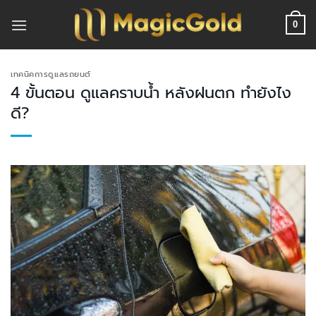
ข้าม
ไป
0
ยัง
เนื้อหา
เทคนิคการดูแลรถยนต์
4 ขั้นตอน ดูแลคราบน้ำ หลังฝนตก ทำยังไง
ดี?