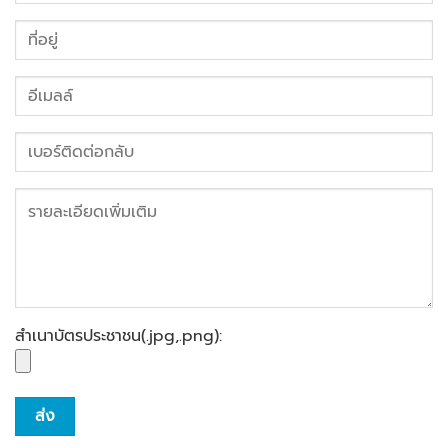
สำเนาบัตรประชาชน(.jpg,.png):