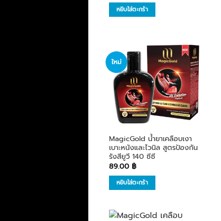
หยิบใส่ตะกร้า
ใหม่
เพิ่มใน
รายการ
โปรด
MagicGold น้ำยาเคลือบเงา
เบาะหนังและไวนิล สูตรป้องกัน
รังสียูวี 140 ซีซี
89.00
฿
หยิบใส่ตะกร้า