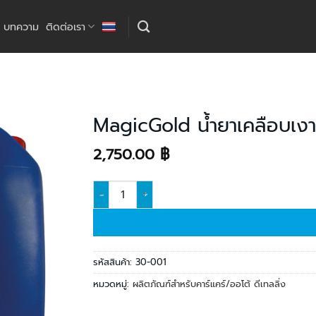
บทความ
ติดต่อเรา
MagicGold น้ำยาเคลือบเงา
2,750.00
฿
เพิ่มใน
รายการ
โปรด
จำนวน MagicGold น้ำยาเคลือบเงายางดำรถยนต์ สูตรเ
รหัสสินค้า:
30-001
หมวดหมู่:
ผลิตภัณฑ์สำหรับคาร์แคร์/ออโต้ ดีเทลลิ่ง