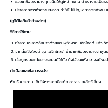
ช่วยเคลือบเงายางทุกชนิดให้ดูใหม่ คงทน ดำเงางามเป็นธร
ปราศจากสารทำความสะอาด ทำให้ไม่มีปัญหาสารตกค้างบน
(ดูวีดีโอสินค้าด้านล่าง)
วิธีการใช้งาน:
ทำความสะอาดล้อยางด้วยแชมพูล้างรถเมจิกโกลด์ แล้วเช็ด
จากนั้นใช้ฟองน้ำชุบ เมจิกโกลด์ น้ำยาเคลือบเงายางดำสู
เช็ดถูลงบนแก้มยางรถยนต์ให้ทั่ว ทิ้งไว้จนแห้ง ยางจะใหม่ด
คำเตือนและข้อควรระวัง:
ห้ามรับประทาน เก็บให้ห่างจากมือเด็ก อาหารและสัตว์เลี้ยง