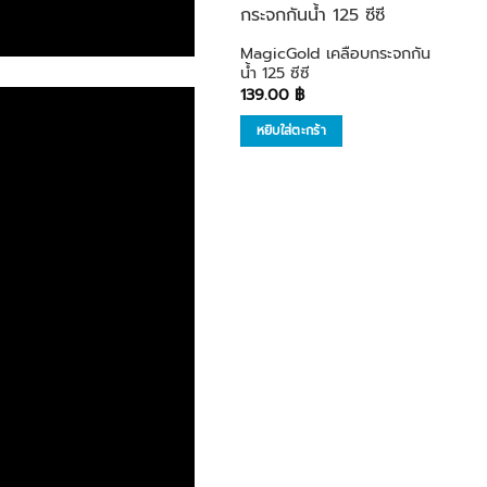
เพิ่มใน
รายการ
MagicGold เคลือบกระจกกัน
โปรด
น้ำ 125 ซีซี
139.00
฿
หยิบใส่ตะกร้า