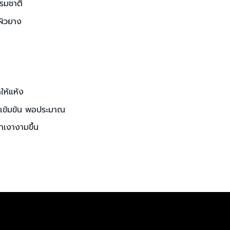
รมชาติ
ผิวยาง
ให้แห้ง
ตรเข้มข้น พอประมาณ
ำเงางามขึ้น