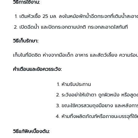
วิธีการใช้งาน:
เติมหัวเชื้อ 25 มล. ลงในหม้อพักน้ำฉีดกระจกที่เติมน้ำสะอา
เปิดฉีดน้ำ และปัดกระจกตามปกติ กระจกสะอาดใสทันที
วิธีเก็บรักษา:
เก็บในที่มิดชิด ห่างจากมือเด็ก อาหาร และสัตว์เลี้ยง ความร
คำเตือนและข้อควรระวัง:
ห้ามรับประทาน
ระวังอย่าให้เข้าตา ถูกผิวหนัง หรือสู
ขณะใช้ควรสวมถุงมือยาง และหลังการใช
ห้ามทิ้งผลิตภัณฑ์หรือภาชนะบรรจุที่
วิธีแก้พิษเบื้องต้น: