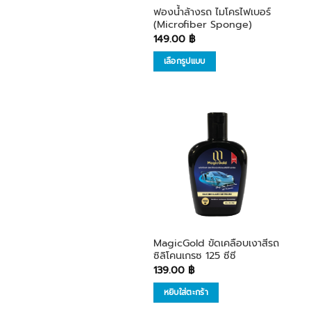
ฟองน้ำล้างรถ ไมโครไฟเบอร์
(Microfiber Sponge)
149.00
฿
เลือกรูปแบบ
This
product
has
multiple
เพิ่มใน
variants.
รายการ
The
โปรด
options
may
be
chosen
on
MagicGold ขัดเคลือบเงาสีรถ
the
ซิลิโคนเกรซ 125 ซีซี
139.00
฿
product
page
หยิบใส่ตะกร้า