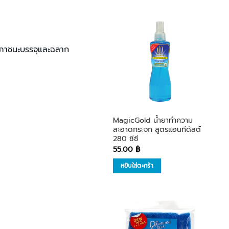
เพิ่มใน
นำภาชนะบรรจุและฉลาก
รายการ
โปรด
MagicGold น้ำยาทำความ
สะอาดกระจก สูตรแอนทีดัสต์
280 ซีซี
55.00
฿
หยิบใส่ตะกร้า
เพิ่มใน