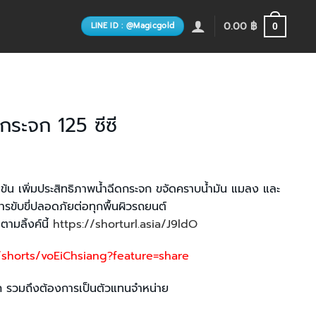
0.00
฿
LINE ID : @Magicgold
0
กระจก 125 ซีซี
มข้น เพิ่มประสิทธิภาพน้ำฉีดกระจก ขจัดคราบน้ำมัน แมลง และ
การขับขี่ปลอดภัยต่อทุกพื้นผิวรถยนต์
ามลิ้งค์นี้
https://shorturl.asia/J9ldO
shorts/voEiChsiang?feature=share
มาก รวมถึงต้องการเป็นตัวแทนจำหน่าย