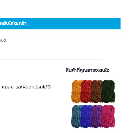
น
หยิบใส่ตะกร้า
ยนต์
สินค้าที่คุณอาจจะสนใจ
ัน แมลง และฝุ่นสกปรกได้ดี
เพิ่มใน
รายการ
โปรด