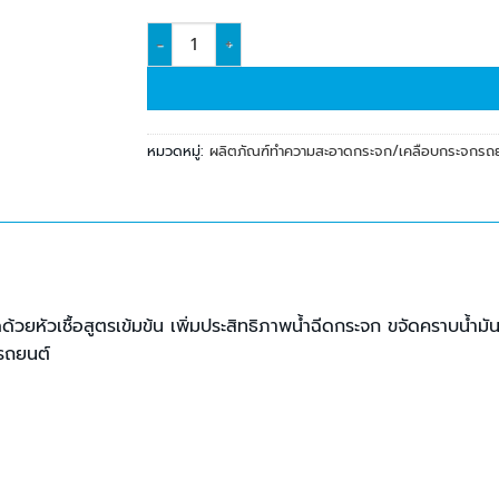
จำนวน MagicGold เติมหม้อพักฉีดกระจก 125 ซีซี ชิ้
หมวดหมู่:
ผลิตภัณฑ์ทำความสะอาดกระจก/เคลือบกระจกรถ
้วยหัวเชื้อสูตรเข้มข้น เพิ่มประสิทธิภาพน้ำฉีดกระจก ขจัดคราบน้ำม
วรถยนต์