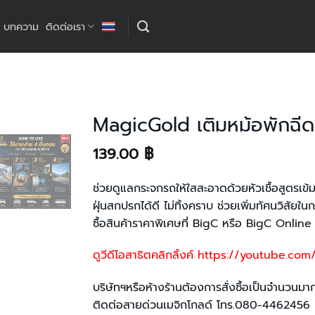
บทความ
ติดต่อเรา
MagicGold เติมหม้อพักฉีด
139.00
฿
เพิ่มใน
รายการ
โปรด
ช่วยดูแลกระจกรถให้ใสสะอาดด้วยหัวเชื้อสูตรเข้
ฝุ่นสกปรกได้ดี ไม่ทิ้งคราบ ช่วยเพิ่มทัศนวิสัยใน
ซื้อสินค้าราคาพิเศษที่ BigC หรือ BigC Online ต
ดูวีดีโอสาธิตคลิกลิ้งค์
https://youtube.com/
บริษัทฯหรือห้างร้านต้องการสั่งซื้อเป็นจำนวน
ติดต่อสายด่วนเมจิกโกลด์ โทร.080-4462456